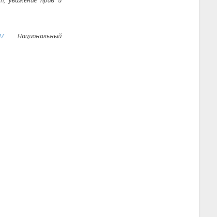
т, уважение прав и
1/
Национальный