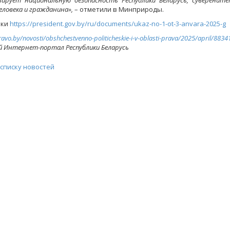
зирует национальную безопасность Республики Беларусь, суверените
еловека и гражданина»,
– отметили в Минприроды.
ики
https://president.gov.by/ru/documents/ukaz-no-1-ot-3-anvara-2025-g
ravo.by/novosti/obshchestvenno-politicheskie-i-v-oblasti-prava/2025/april/8834
й Интернет-портал Республики Беларусь
 списку новостей