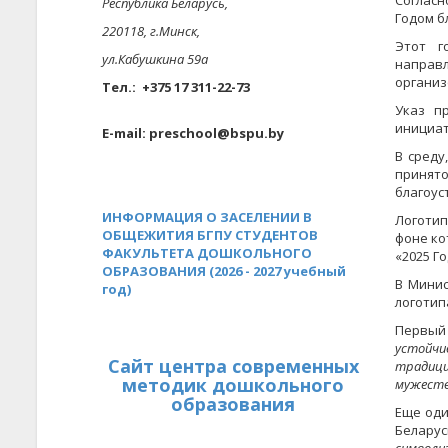
Согласн
Республика Беларусь,
Годом б
220118, г.Минск,
Этот г
ул.Кабушкина 59а
направл
организ
Тел.: +375 17 311-22-73
Указ п
инициат
E-mail: preschool@bspu.by
В среду
принято
благоус
ИНФОРМАЦИЯ О ЗАСЕЛЕНИИ В
Логотип
ОБЩЕЖИТИЯ БГПУ СТУДЕНТОВ
фоне ко
ФАКУЛЬТЕТА ДОШКОЛЬНОГО
«2025 Г
ОБРАЗОВАНИЯ (2026 - 2027 учебный
В Минис
год)
логотип
Первый 
устойчи
Сайт центра современных
традици
методик дошкольного
мужеств
образования
Еще оди
Беларус