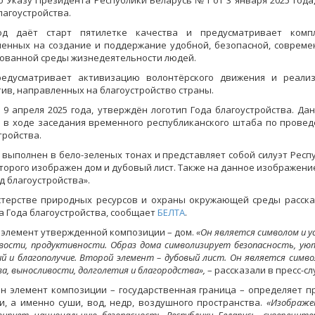
о Указу Президента Республики Беларусь №1 от 3 января 2025 года,
лагоустройства.
од даёт старт пятилетке качества и предусматривает компл
енных на создание и поддержание удобной, безопасной, совреме
ованной среды жизнедеятельности людей.
редусматривает активизацию волонтёрского движения и реали
ив, направленных на благоустройство страны.
, 9 апреля 2025 года, утверждён логотип Года благоустройства. Д
 в ходе заседания временного республиканского штаба по провед
тройства.
 выполнен в бело-зеленых тонах и представляет собой силуэт Респу
торого изображен дом и дубовый лист. Также на данное изображени
од благоустройства».
терстве природных ресурсов и охраны окружающей среды расска
а Года благоустройства, сообщает
БЕЛТА
.
элемент утвержденной композиции – дом.
«Он является символом и у
вости, продуктивности. Образ дома символизирует безопасность, ую
й и благополучие. Второй элемент – дубовый лист. Он является симво
а, выносливости, долголетия и благородства»,
– рассказали в пресс-с
н элемент композиции – государственная граница – определяет 
и, а именно суши, вод, недр, воздушного пространства.
«Изображе