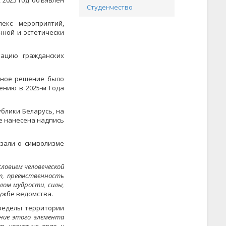
 2025 год объявлен
Студенчество
екс мероприятий,
нной и эстетически
зацию гражданских
анное решение было
ению в 2025-м Года
блики Беларусь, на
е нанесена надпись
зали о символизме
словием человеческой
т, преемственность
лом мудрости, силы,
лужбе ведомства.
пределы территории
ние этого элемента