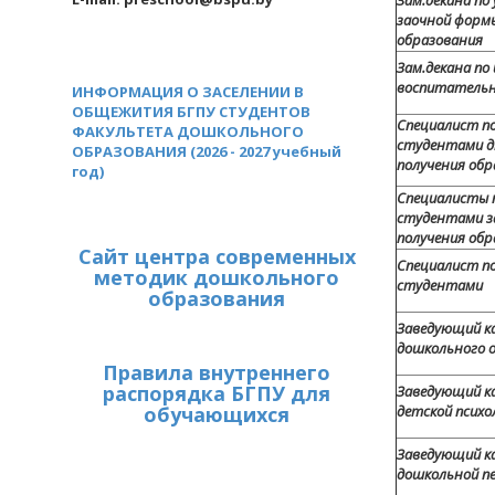
Зам.декана по
заочной форм
образования
Зам.декана по 
воспитательн
ИНФОРМАЦИЯ О ЗАСЕЛЕНИИ В
ОБЩЕЖИТИЯ БГПУ СТУДЕНТОВ
Специалист по
ФАКУЛЬТЕТА ДОШКОЛЬНОГО
студентами д
ОБРАЗОВАНИЯ (2026 - 2027 учебный
получения обр
год)
Специалисты п
студентами з
получения обр
Сайт центра современных
Специалист по
методик дошкольного
студентами
образования
Заведующий к
дошкольного 
Правила внутреннего
распорядка БГПУ для
Заведующий к
обучающихся
детской психо
Заведующий к
дошкольной пе