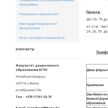
Специальности (образовательные
программы)
Проезд:
Положение о факультете
авт.59, 79 д
Ими гордится факультет
от ст.м. "Авт
(выпускники)
24, 26, 50 д
Из уст молодого специалиста
КОНТАКТЫ
Телеф
Факультет дошкольного
образования БГПУ
Декан факуль
Республика Беларусь,
220118, г.Минск,
Приёмная
ул.Кабушкина 59а
Зам.декана по
Тел.: +375 17 311-22-73
дневной форм
образования
E-mail: preschool@bspu.by